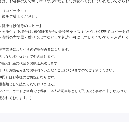
合は、お客様の方で黒く塗りつぶすなどして判読不可にしていただいてからお
】（コピー不可）
印鑑をご捺印ください。
民健康保険証等のコピー】
ーを添付する場合は､被保険者記号､番号等をマスキングした状態でコピーを取
お客様の方で黒く塗りつぶすなどして判読不可にしていただいてからお送りく
古物営業法により住所の確認が必要になります。
送しない取り扱い」で発送致します。
の指定口座に代金をお振込み致します。
よりもお振込みまでお時間をいただくことになりますのでご了承ください。
60円）はお客様のご負担となります。
用書類として認められておりません。
ンバー）カードは当店では現在、本人確認書類として取り扱う事が出来ませんので
定されております。）