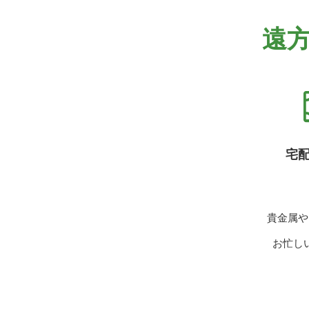
遠
宅
貴金属や
お忙し