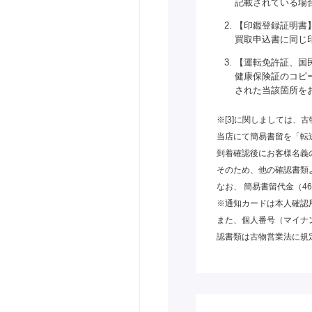
記載されている場
【印鑑登録証明書
買取申込書に同じ
【運転免許証、国
健康保険証のコピ
された当該箇所を
※[3]に関しましては、
当店にて簡易書留を「転
到着確認後にお客様名義
そのため、他の確認書類
なお、 簡易書留代金（4
※通知カードは本人確認
また、個人番号（マイナ
認書類は古物営業法に規